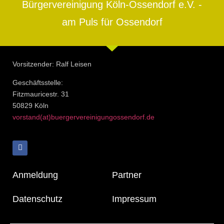
Bürgervereinigung Köln-Ossendorf e.V. -
am Puls für Ossendorf
Vorsitzender: Ralf Leisen
Geschäftsstelle:
Fitzmauricestr. 31
50829 Köln
vorstand(at)buergervereinigungossendorf.de
Anmeldung
Partner
Datenschutz
Impressum