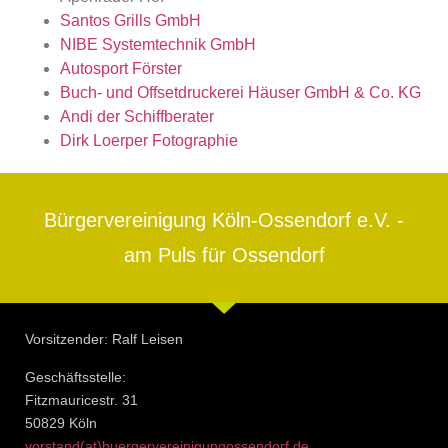
Santos Grills GmbH
NIBE Systemtechnik GmbH
Autosport Förster
Buch- und Offsetdruckerei Häuser GmbH & Co. KG
Andi der Schiffberater
Dirk Loerper Fotographie
Bürgervereinigung Köln-Ossendorf e.V. -
am Puls für Ossendorf
Vorsitzender: Ralf Leisen
Geschäftsstelle:
Fitzmauricestr. 31
50829 Köln
vorstand(at)buergervereinigungossendorf.de